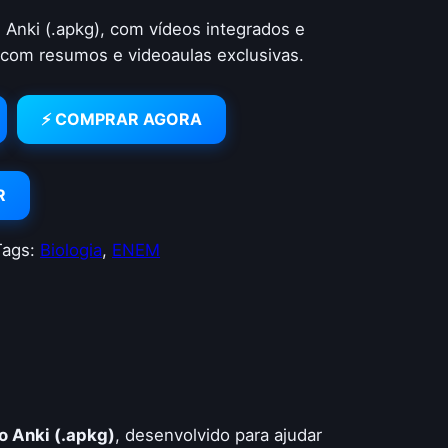
 Anki (.apkg), com vídeos integrados e
 com resumos e videoaulas exclusivas.
⚡ COMPRAR AGORA
R
Tags:
Biologia
, 
ENEM
o Anki (.apkg)
, desenvolvido para ajudar