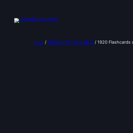
Pular
para
o
conteúdo
Início
/
ENEM-VESTIBULARES
/ 1920 Flashcards 