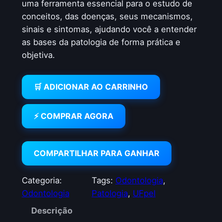
uma ferramenta essencial para o estudo de
ç
ç
conceitos, das doenças, seus mecanismos,
o
o
sinais e sintomas, ajudando você a entender
as bases da patologia de forma prática e
o
a
objetiva.
r
t
i
u
🛒 ADICIONAR AO CARRINHO
g
a
⚡ COMPRAR AGORA
i
l
n
é
COMPARTILHAR PARA GANHAR
a
:
l
R
Categoria:
Tags:
Odontologia
, 
e
$
Odontologia
Patologia
, 
UFpel
r
Descrição