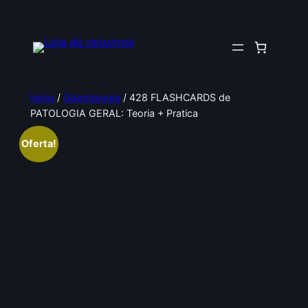
Pular
para
o
conteúdo
Início
/
Odontologia
/ 428 FLASHCARDS de
PATOLOGIA GERAL: Teoria + Pratica
Oferta!