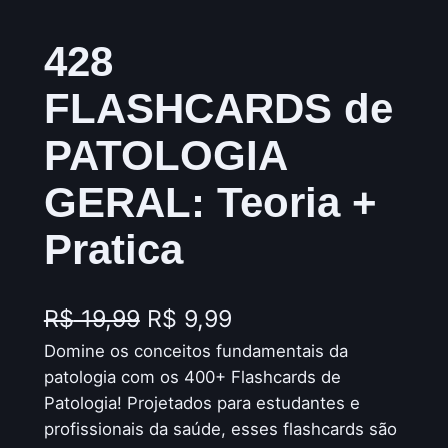
428
FLASHCARDS de
PATOLOGIA
GERAL: Teoria +
Pratica
O
O
R$
19,99
R$
9,99
Domine os conceitos fundamentais da
p
p
patologia com os 400+ Flashcards de
r
r
Patologia! Projetados para estudantes e
e
e
profissionais da saúde, esses flashcards são