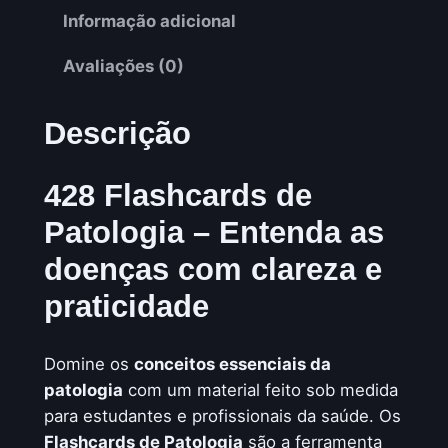
a
9
Informação adicional
:
,
Avaliações (0)
R
9
$
9
Descrição
.
428 Flashcards de
1
Patologia – Entenda as
9
doenças com clareza e
,
praticidade
9
9
Domine os
conceitos essenciais da
.
patologia
com um material feito sob medida
para estudantes e profissionais da saúde. Os
Flashcards de Patologia
são a ferramenta