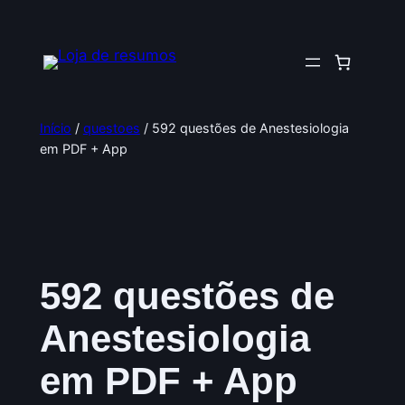
Pular
para
o
conteúdo
Início
/
questoes
/ 592 questões de Anestesiologia
em PDF + App
592 questões de
Anestesiologia
em PDF + App