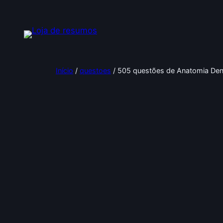
Pular
para
o
conteúdo
Início
/
questoes
/ 505 questões de Anatomia Den