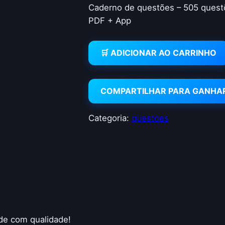
Caderno de questões – 505 quest
PDF + App
🛒 ADICIONAR AO CARRINHO
COMPARTILHAR PARA GANHA
Categoria:
questoes
de com qualidade!