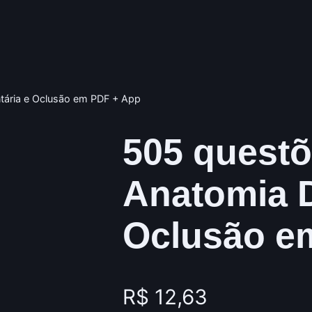
tária e Oclusão em PDF + App
505 questõ
Anatomia D
Oclusão e
R$
12,63