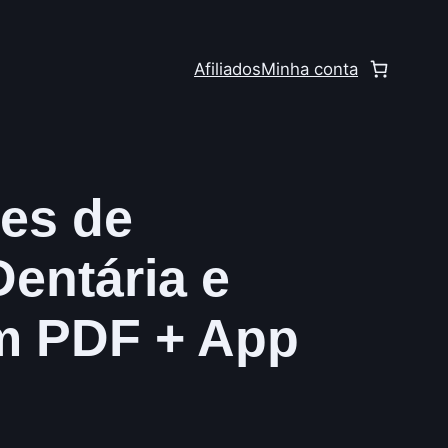
Afiliados
Minha conta
es de
entária e
m PDF + App