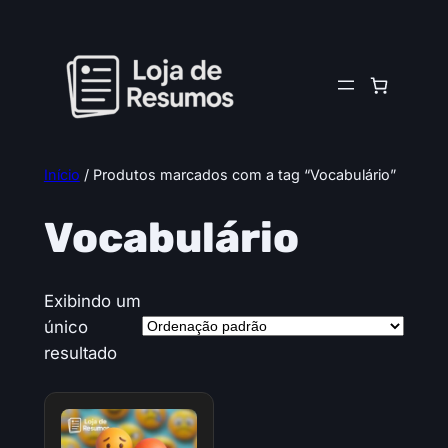
Pular
para
o
conteúdo
Início
/ Produtos marcados com a tag “Vocabulário”
Vocabulário
Exibindo um
único
resultado