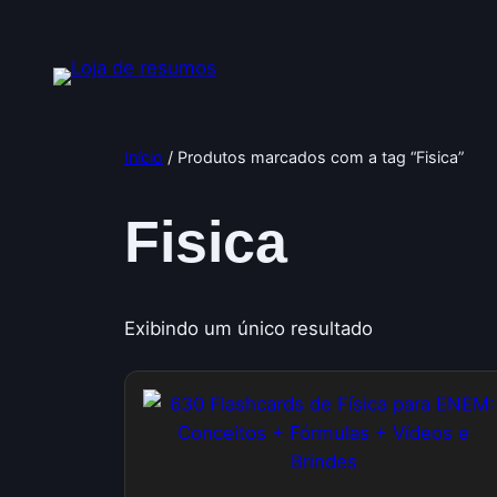
Pular
para
o
conteúdo
Início
/ Produtos marcados com a tag “Fisica”
Fisica
Exibindo um único resultado