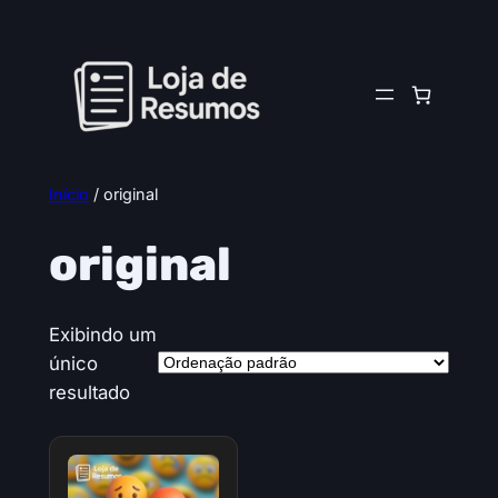
Pular
para
o
conteúdo
Início
/ original
original
Exibindo um
único
resultado